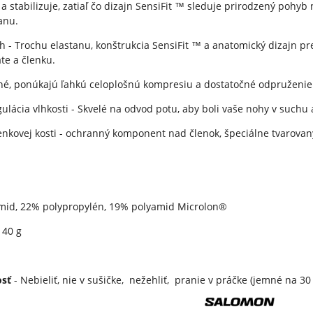
 stabilizuje, zatiaľ čo dizajn
SensiFit ™ sleduje prirodzený pohyb n
ranu.
ih - Trochu elastanu, konštrukcia SensiFit ™ a anatomický dizajn p
te a členku.
é, ponúkajú ľahkú celoplošnú kompresiu a dostatočné odpruženie 
ulácia vlhkosti -
Skvelé na odvod potu, aby boli vaše nohy v suchu 
nkovej kosti - o
chranný komponent nad členok, š
peciálne tvarovan
mid, 22% polypropylén, 19% polyamid Microlon®
40 g
osť
-
Nebieliť,
n
ie v sušičke,
nežehliť,
pranie v práčke (jemné na 30 