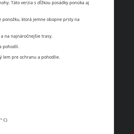
ohy. Táto verzia s dĺžkou posádky ponúka aj
re ponožku, ktorá jemne obopne prsty na
a na najnáročnejšie trasy.
a pohodlí.
ý lem p
re ochranu a pohodlie.
° C)