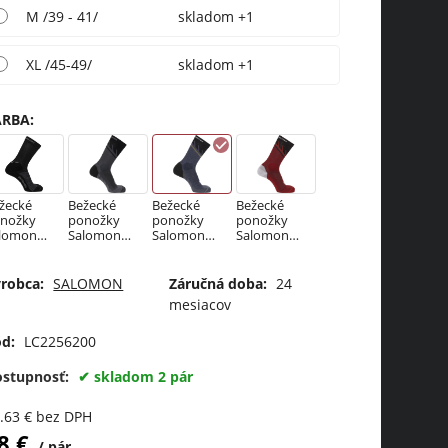
M /39 - 41/
skladom +1
XL /45-49/
skladom +1
ARBA
:
žecké
Bežecké
Bežecké
Bežecké
nožky
ponožky
ponožky
ponožky
lomon
Salomon
Salomon
Salomon
PEEDCROS
SPEEDCROS
SPEEDCROS
SPEEDCROS
CREW
S CREW
S CREW
S CREW RED
ep Black
Deep Black
India
DAHLIA/BL
robca:
SALOMON
Záručná doba:
24
Magnet
/ Magnet
Ink/BLACK
ACK
mesiacov
d:
LC2256200
ostupnosť:
skladom 2 pár
.63
€
bez DPH
8
€
pár