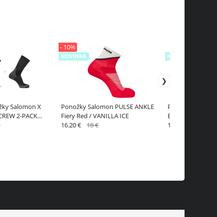
- 10%
NOVINKA
NOVINKA
ožky Salomon X
Ponožky Salomon PULSE ANKLE
Ponožky EVERYD
CREW 2-PACK
Fiery Red / VANILLA ICE
Black
ck
€
16.20 €
18 €
14 €