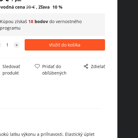
ôvodná cena
20
€
Zľava
10
%
Kúpou získaš
18
bodov
do
vernostného
programu
Sledovať
Pridať do
Zdielať
produkt
obľúbených
ú latku výkonu a priľnavosti. Elastický úplet