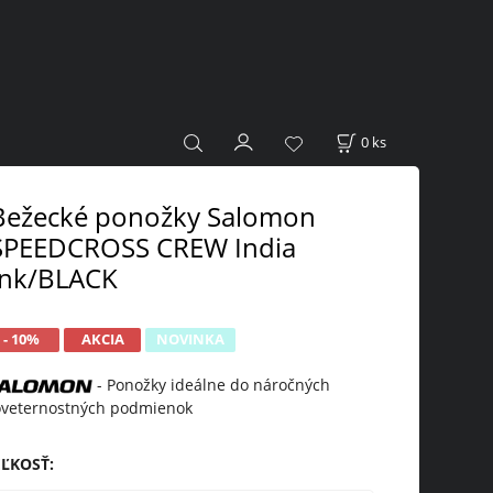
0
ks
Bežecké ponožky Salomon
SPEEDCROSS CREW India
Ink/BLACK
- 10%
AKCIA
NOVINKA
- Ponožky ideálne do náročných
veternostných podmienok
EĽKOSŤ
: