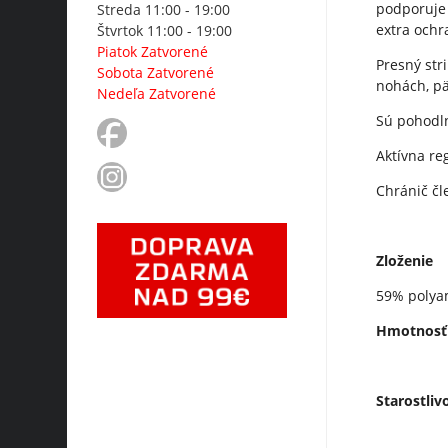
podporuje a
Streda 11:00 - 19:00
extra och
Štvrtok 11:00 - 19:00
Piatok Zatvorené
Presný str
Sobota Zatvorené
nohách, pä
Nedeľa Zatvorené
Sú pohodln
Aktívna reg
Chránič čle
Zloženie
59% polya
Hmotnosť
Starostliv