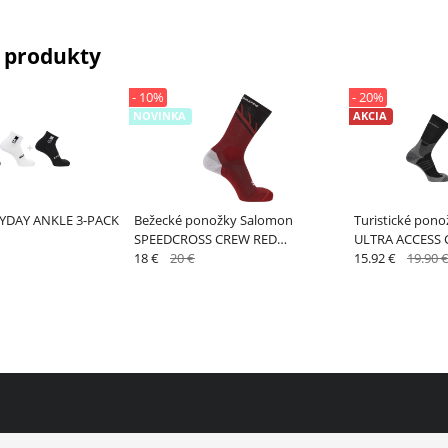
 produkty
- 10%
- 20%
NOVINKA
AKCIA
YDAY ANKLE 3-PACK
Bežecké ponožky Salomon
Turistické pon
SPEEDCROSS CREW RED
ULTRA ACCESS 
DAHLIA/BLACK
18 €
20 €
Anthracite / Bla
15.92 €
19.90 