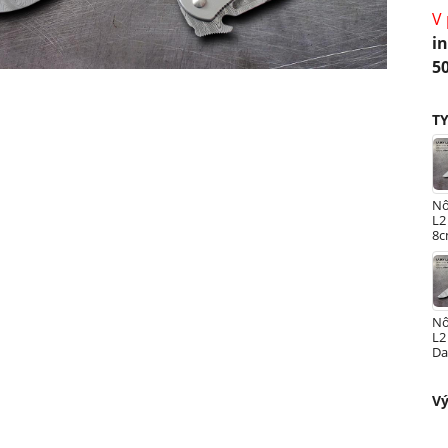
V
i
5
T
Nô
L2
8c
oc
Nô
L2
Da
ka
Vý