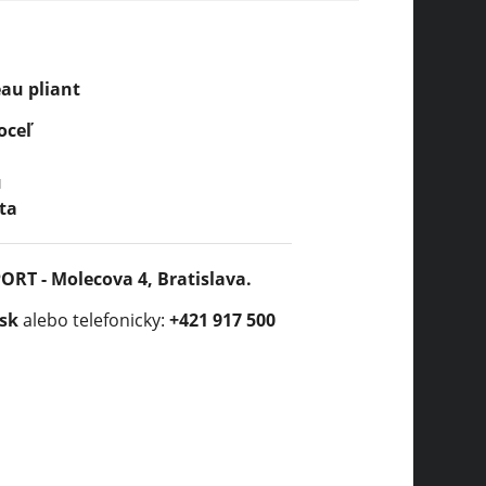
eau pliant
oceľ
u
ta
RT - Molecova 4, Bratislava.
sk
alebo telefonicky:
+421 917 500