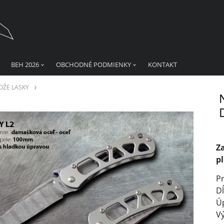
BEH 2026
OBCHODNÉ PODMIENKY
KONTAKT
OŽE LASKY
Za
p
P
Dĺ
Ú
V