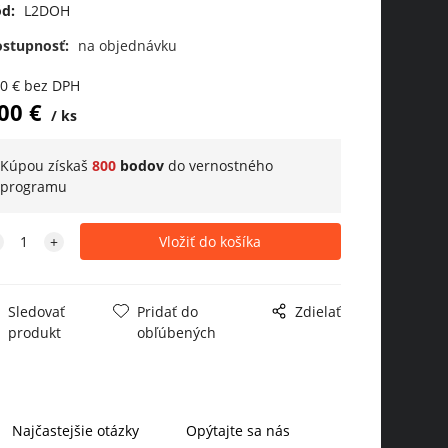
d:
L2DOH
ostupnosť:
na objednávku
00
€
bez DPH
00
€
ks
Kúpou získaš
800
bodov
do
vernostného
programu
Sledovať
Pridať do
Zdielať
produkt
obľúbených
Najčastejšie otázky
Opýtajte sa nás