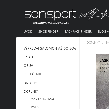
ÚVOD
SHOE FINDER
BACKPACK FINDER
BLOG
DOPLNKY
N
VÝPREDAJ SALOMON AŽ DO 50%
S/LAB
OBUV
OBLEČENIE
BATOHY
DOPLNKY
OCHRANA NÔH
PALICE