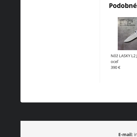
Podobné
Nôž LASKY L2 J
oceľ
390 €
E-mail:
i