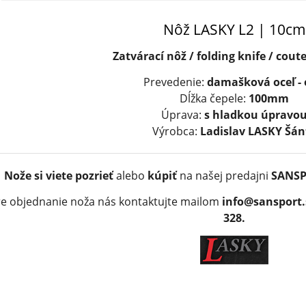
Nôž LASKY L2 | 10cm
Zatvárací nôž / folding knife / cout
Prevedenie:
damašková oceľ - 
Dĺžka čepele:
100mm
Úprava:
s hladkou úpravo
Výrobca:
Ladislav LASKY Šán
Nože si viete
pozrieť
alebo
kúpiť
na našej predajni
SANSPO
re objednanie noža nás kontaktujte mailom
info@sansport.
328.