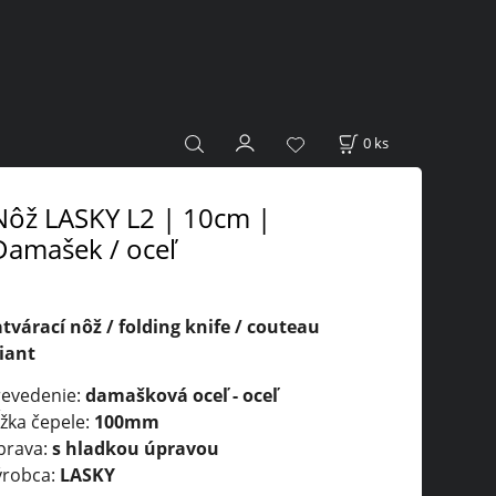
0
ks
Nôž LASKY L2 | 10cm |
Damašek / oceľ
tvárací nôž / folding knife / couteau
liant
revedenie:
damašková oceľ - oceľ
žka čepele:
100mm
prava:
s hladkou úpravou
ýrobca:
LASKY