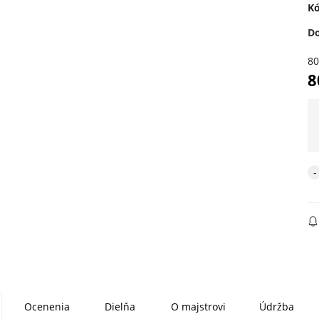
Kó
D
8
8
Ocenenia
Dielňa
O majstrovi
Údržba