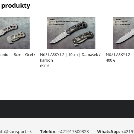
 produkty
unior | 8cm | Oceľ /
Nôž LASKY L2 | 10cm | Damašek /
Nôž LASKY L2 | 
karbón
400 €
890 €
nfo@sansport.sk
Telefón:
+421917500328
WhatsApp:
+4219