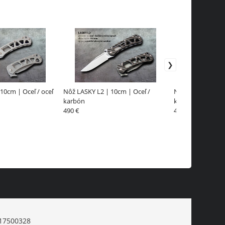
10cm | Oceľ / oceľ
Nôž LASKY L2 | 10cm | Oceľ /
Nôž LASKY L2 | 1
karbón
karbón
490 €
490 €
17500328