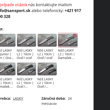
 prípade otázok
nás kontaktujte mailom
nfo@sansport.sk
alebo telefonicky:
+421 917
00 328
YP
:
ž LASKY
Nôž LASKY
Nôž LASKY
Nôž LASKY
 Junior |
L2 | 10cm |
L2 | 10cm |
L2 | 10cm |
m | Oceľ /
Oceľ / oceľ
Oceľ / oceľ
Damašek /
eľ
oceľ
ž LASKY
Nôž LASKY
Nôž LASKY
 | 10cm |
L2 | 10cm |
L2 | 10cm |
mašek /
Oceľ /
Oceľ /
rbón
karbón
karbón
robca:
LASKY
Záručná doba:
24
mesiacov