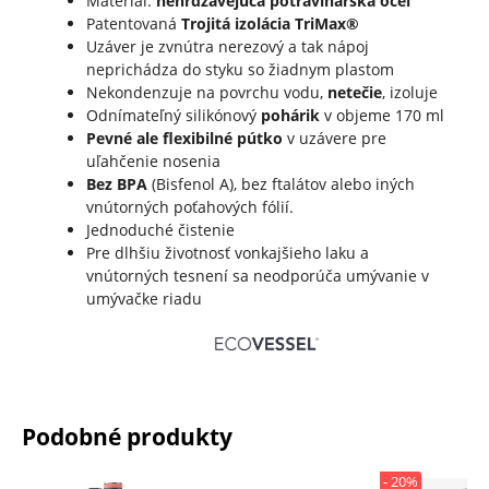
Materiál:
nehrdzavejúca potravinárska oceľ
Patentovaná
Trojitá izolácia TriMax®
Uzáver je zvnútra nerezový a tak nápoj
neprichádza do styku so žiadnym plastom
Nekondenzuje na povrchu vodu,
netečie
, izoluje
Odnímateľný silikónový
pohárik
v objeme 170 ml
Pevné ale flexibilné pútko
v uzávere pre
uľahčenie nosenia
Bez BPA
(Bisfenol A), bez ftalátov alebo iných
vnútorných poťahových fólií.
Jednoduché čistenie
Pre dlhšiu životnosť vonkajšieho laku a
vnútorných tesnení sa neodporúča umývanie v
umývačke riadu
Podobné produkty
- 20%