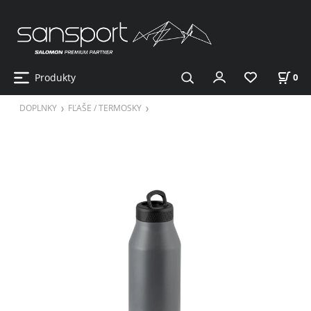
Produkty
0
DOPLNKY
FĽAŠE / TERMOSKY