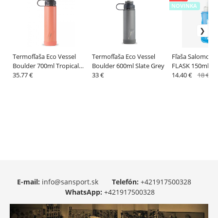
NOVINKA
Termofľaša Eco Vessel
Termofľaša Eco Vessel
Fľaša Salomon 
Boulder 700ml Tropical
Boulder 600ml Slate Grey
FLASK 150ml cle
Melon
35.77 €
33 €
14.40 €
18 €
E-mail:
info@sansport.sk
Telefón:
+421917500328
WhatsApp:
+421917500328