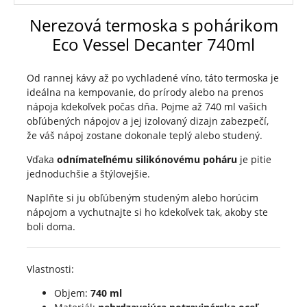
Nerezová termoska s pohárikom
Eco Vessel Decanter 740ml
Od rannej kávy až po vychladené víno, táto termoska je
ideálna na kempovanie, do prírody alebo na prenos
nápoja kdekoľvek počas dňa.
Pojme až 740 ml vašich
obľúbených nápojov a jej izolovaný dizajn zabezpečí,
že váš nápoj zostane dokonale teplý alebo studený.
​​Vďaka
odnímateľnému silikónovému poháru
je pitie
jednoduchšie a štýlovejšie.
Naplňte si ju obľúbeným studeným alebo horúcim
nápojom a vychutnajte si ho kdekoľvek tak, akoby ste
boli doma.
Vlastnosti:
Objem:
740 ml