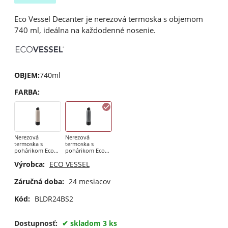
Eco Vessel Decanter je nerezová termoska s objemom
740 ml, ideálna na každodenné nosenie.
OBJEM
:
740ml
FARBA
:
Nerezová
Nerezová
termoska s
termoska s
pohárikom Eco
pohárikom Eco
Vessel Decanter
Vessel Decanter
Výrobca:
ECO VESSEL
740ml Stone
740ml Gray
Záručná doba:
24 mesiacov
Kód:
BLDR24BS2
Dostupnosť:
skladom 3 ks