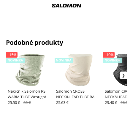
Podobné produkty
- 15%
- 10%
NOVINKA
NOVINKA
NOVINKA
Nákrčník Salomon RS
Salomon CROSS
Salomon CROS
WARM TUBE Wrought
NECK&HEAD TUBE RAINY
NECK&HEAD TU
Iron / Deep Black
25.50 €
30 €
DAY
25.63 €
DAY
23.40 €
26.00 €