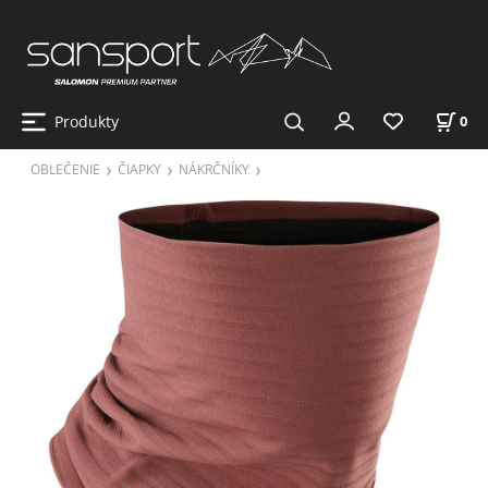
Produkty
0
OBLEČENIE
ČIAPKY
NÁKRČNÍKY