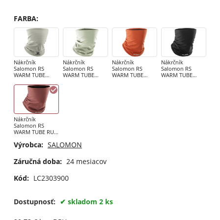
FARBA
:
Nákrčník
Nákrčník
Nákrčník
Nákrčník
Salomon RS
Salomon RS
Salomon RS
Salomon RS
WARM TUBE
WARM TUBE
WARM TUBE
WARM TUBE
WROUGHT Iron /
Wrought Iron /
Burnt Ochre
Deep Black
Black
Deep Black
Nákrčník
Salomon RS
WARM TUBE RUM
RAISIN
Výrobca:
SALOMON
Záručná doba:
24 mesiacov
Kód:
LC2303900
Dostupnosť:
skladom 2 ks