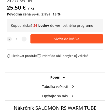
20.73
€
bez DPH
25.50
€
ks
Pôvodná cena
30
€
Zľava
15
%
Kúpou získaš
26
bodov
do
vernostného programu
Sledovať produkt
Pridať do obľúbených
Zdielať
Popis
Tabuľka veľkostí
Opýtajte sa nás
Nákrčník SALOMON RS WARM TUBE