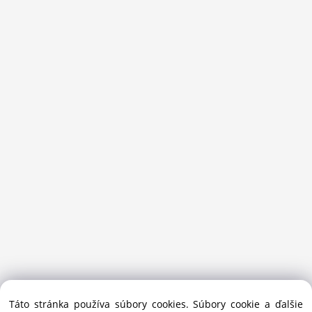
Sansport.sk je špecializovaný obchod na beh, trail, outdoor a
Táto stránka používa súbory cookies. Súbory cookie a ďalšie
bežecké lyžovanie.