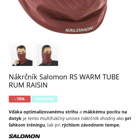
Nákrčník Salomon RS WARM TUBE
RUM RAISIN
- 15%
NOVINKA
Vďaka optimalizovanému strihu
a
mäkkému pocitu na
dotyk
je tento multifukčný unisex nákrčník vhodný ako
pri
ľahkom tréningu
, tak pri
rýchlom závodnom tempe.