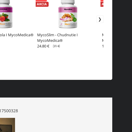
AKCIA
AKCIA
erola I MycoMedica®
MycoSlim - Chudnutie I
MycoComplex na 
MycoMedica®
MycoMedica®
24.80 €
31 €
17.60 €
22 €
17500328