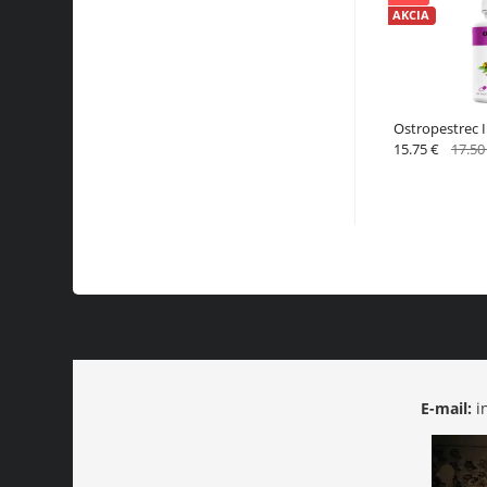
AKCIA
Ostropestrec
15.75 €
17.50
E-mail:
i