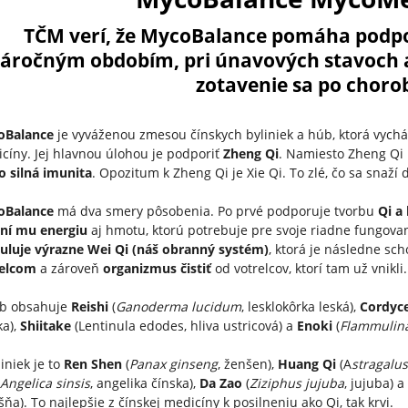
TČM verí, že MycoBalance pomáha podpo
áročným obdobím, pri únavových stavoch a 
zotavenie sa po choro
oBalance
je vyváženou zmesou čínskych byliniek a húb, ktorá vychá
cíny. Jej hlavnou úlohou je podporiť
Zheng Qi
. Namiesto Zheng Q
o silná imunita
. Opozitum k Zheng Qi je Xie Qi. To zlé, čo sa snaží
oBalance
má dva smery pôsobenia. Po prvé podporuje tvorbu
Qi a 
ní mu energiu
aj hmotu, ktorú potrebuje pre svoje riadne fungova
uluje výrazne Wei Qi (náš obranný systém)
, ktorá je následne sc
relcom
a zároveň
organizmus čistiť
od votrelcov, ktorí tam už vnikli.
úb obsahuje
Reishi
(
Ganoderma lucidum
, lesklokôrka leská),
Cordyc
ka),
Shiitake
(Lentinula edodes, hliva ustricová) a
Enoki
(
Flammulina
liniek je to
Ren Shen
(
Panax ginseng
, ženšen),
Huang Qi
(A
stragal
(
Angelica sinsis
, angelika čínska),
Da Zao
(
Ziziphus jujuba
, jujuba) 
šňa). To najlepšie z čínskej medicíny k posilneniu ako Qi, tak krvi.