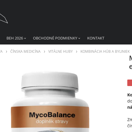
BEH 2026
OBCHODNÉ PODMIENKY
KONTAKT
VA
ČÍNSKA MEDICÍNA
VITÁLNE HUBY
KOMBINÁCIA HÚB A BYLINIEK
Ko
do
n
Zm
čí