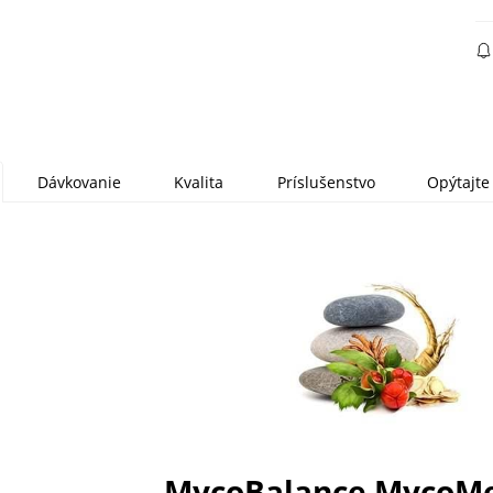
Dávkovanie
Kvalita
Príslušenstvo
Opýtajte
MycoBalance MycoM