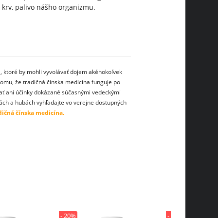
a krv, palivo nášho organizmu.
, ktoré by mohli vyvolávať dojem akéhokoľvek
 tomu, že tradičná čínska medicína funguje po
vať ani účinky dokázané súčasnými vedeckými
nách a hubách vyhľadajte vo verejne dostupných
dičná čínska medicína.
- 20%
- 20%