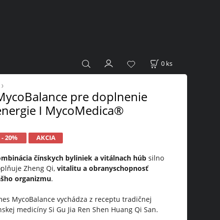
0
ks
MycoBalance pre doplnenie
energie I MycoMedica®
- 20%
AKCIA
mbinácia čínskych byliniek a vitálnach húb
silno
plňuje Zheng Qi,
vitalitu a obranyschopnosť
ášho organizmu
.
es MycoBalance vychádza z receptu tradičnej
nskej medicíny Si Gu Jia Ren Shen Huang Qi San.