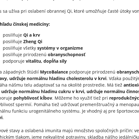
 sa užíva pri oslabení obrannej Qi, ktoré umožňuje časté útoky von
hľadu čínskej medicíny:
posilňuje
Qi a krv
posilňuje
Zheng Qi
posilňuje všetky
systémy v organizme
posilňuje prirodzenú
obranyschopnosť
podporuje
vitalitu, dopĺňa sily
a západných štúdií
MycoBalance
podporuje prirodzenú
obranysch
avy, udržuje normálnu hladinu cholesterolu v krvi
. Vďaka použitý
ha nášmu telu adaptovať sa na okolité prostredie. Má tiež
antiox
, udržuje normálnu hladinu cukru v krvi, udržuje normálnu čin
poruje
pohyblivosť kĺbov
. Môžeme ho využiť tiež pri
reprodukčný
blivosť spermií. Pomáha tiež udržovať premenštruačný a menopau
álnu funkciu urogenitálneho systému. Je vhodný aj pre športovco
vi
.
ové stavy a oslabená imunita majú množstvo spoločných príčin: v
hickým tlakom, jeme nekvalitné potraviny, skladba nášho jedálni