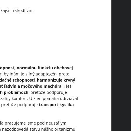
kajších škodlivín.
opnosť, normálnu funkciu obehovej
m bylinám je silný adaptogén, preto
idačné schopnosti
,
harmonizuje krvný
nosť ľadvín a močového mechúra
. Tiež
ch problémoch
, pretože podporuje
zálny komfort. U žien pomáha udržiavať
v pretože podporuje
transport kyslíka
eľa pracujeme, sme pod neustálym
čka nezodpovedá stavu nášho organizmu