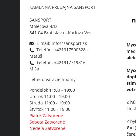
KAMENNÁ PREDAJŇA SANSPORT
n
SANSPORT
Molecova 4/D
841 04 Bratislava - Karlova Ves
E-mail: info@sansport.sk
Myc
Telefón: +421917500328 -
medi
Matúš
aleb
Telefón: +421917719816 -
Miša
Myc
dopl
Letné otváracie hodiny
stim
vot
Pondelok 11:00 - 19:00
Utorok 11:00 - 19:00
Z h
Streda 11:00 - 19:00
číns
Štvrtok 11:00 - 19:00
Piatok Zatvorené
Z by
Sobota Zatvorené
Gui
Nedeľa Zatvorené
čere