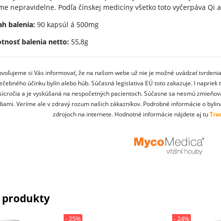
eme nepravidelne. Podľa čínskej medicíny všetko toto vyčerpáva Qi 
h balenia:
90 kapsúl á 500mg
nosť balenia netto:
55,8g
voľujeme si Vás informovať, že na našom webe už nie je možné uvádzať tvrdenia
iečebného účinku bylín alebo húb. Súčasná legislativa EÚ toto zakazuje. I napriek
isícročia a je vyskúšaná na nespočetných pacientoch. Súčasne sa nesmú zmieňo
diami. Veríme ale v zdravý rozum našich zákazníkov. Podrobné informácie o byli
zdrojoch na internete. Hodnotné informácie nájdete aj tu
Tra
 produkty
- 25%
- 24%