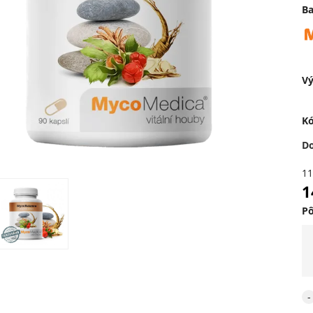
Ba
Vý
Kó
D
11
1
P