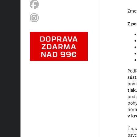
Zmes
Z po
Podľ
súst
pomá
tlak
pod
pohy
norm
v kr
Únav
psyc