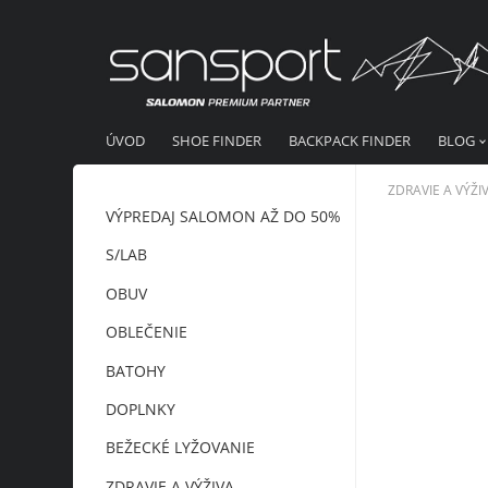
ÚVOD
SHOE FINDER
BACKPACK FINDER
BLOG
ZDRAVIE A VÝŽI
VÝPREDAJ SALOMON AŽ DO 50%
S/LAB
OBUV
OBLEČENIE
BATOHY
DOPLNKY
BEŽECKÉ LYŽOVANIE
ZDRAVIE A VÝŽIVA