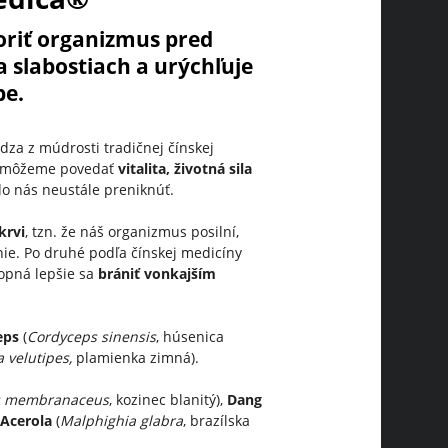
riť organizmus pred
slabostiach a urýchľuje
be.
dza z múdrosti tradičnej čínskej
i môžeme povedať
vitalita, životná sila
 do nás neustále preniknúť.
krvi
, tzn. že náš organizmus posilní,
nie. Po druhé podľa čínskej medicíny
hopná lepšie sa
brániť vonkajším
eps
(
Cordyceps sinensis
, húsenica
 velutipes,
plamienka zimná).
us membranaceus
, kozinec blanitý),
Dang
a
Acerola
(
Malphighia glabra
, brazílska