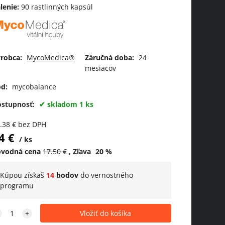
lenie:
90 rastlinných kapsúl
robca:
MycoMedica®
Záručná doba:
24
mesiacov
d:
mycobalance
ostupnosť:
skladom 1 ks
.38
€
bez DPH
4
€
ks
ôvodná cena
17.50
€
Zľava
20
%
Kúpou získaš
14
bodov
do
vernostného
programu