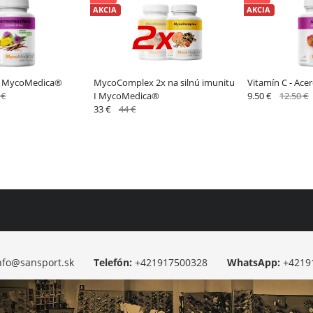
AKCIA
AKCIA
 I MycoMedica®
MycoComplex 2x na silnú imunitu
Vitamín C - Ac
 €
I MycoMedica®
9.50 €
12.50 €
33 €
44 €
nfo@sansport.sk
Telefón:
+421917500328
WhatsApp:
+4219