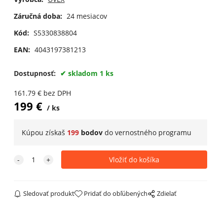
Záručná doba:
24 mesiacov
Kód:
S5330838804
EAN:
4043197381213
Dostupnosť:
skladom 1 ks
161.79
€
bez DPH
199
€
ks
Kúpou získaš
199
bodov
do
vernostného programu
Sledovať produkt
Pridať do obľúbených
Zdielať