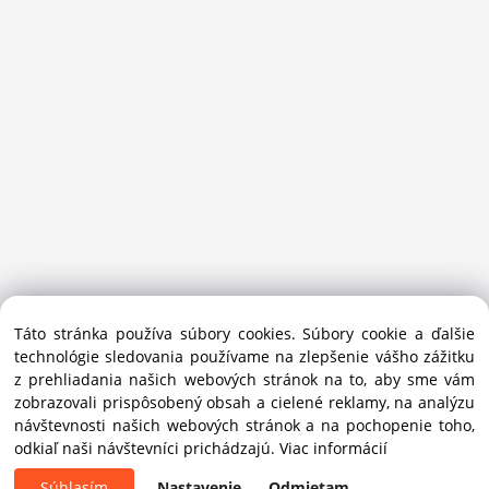
Sansport.sk je špecializovaný obchod na beh, trail, outdoor a
Táto stránka používa súbory cookies. Súbory cookie a ďalšie
bežecké lyžovanie.
technológie sledovania používame na zlepšenie vášho zážitku
Ako prémiový partner Salomon pomáhame športovcom
z prehliadania našich webových stránok na to, aby sme vám
vybrať správnu výbavu do mesta i hôr.
zobrazovali prispôsobený obsah a cielené reklamy, na analýzu
Copyright © 2019 - 2025 Sansport / info@sansport.sk / All
návštevnosti našich webových stránok a na pochopenie toho,
rights reserved
odkiaľ naši návštevníci prichádzajú.
Viac informácií
Súhlasím
Nastavenie
Odmietam