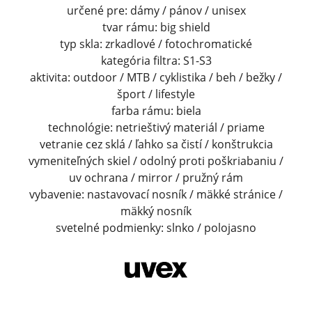
určené pre: dámy / pánov / unisex
tvar rámu: big shield
typ skla: zrkadlové / fotochromatické
kategória filtra: S1-S3
aktivita: outdoor / MTB / cyklistika / beh / bežky /
šport / lifestyle
farba rámu: biela
technológie: netrieštivý materiál / priame
vetranie cez sklá / ľahko sa čistí / konštrukcia
vymeniteľných skiel / odolný proti poškriabaniu /
uv ochrana / mirror / pružný rám
vybavenie: nastavovací nosník / mäkké stránice /
mäkký nosník
svetelné podmienky: slnko / polojasno