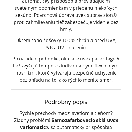
automaticky prispôsobia prevládajúcim
svetelným podmienkam v priebehu niekoľkých
sekúnd. Povrchová úprava uvex supravision®
proti zahmlievaniu tiež zabezpečuje videnie bez
hmly.
Okrem toho šošovky 100 % chránia pred UVA,
UVB a UVC žiarením.
Pokiaľ ide o pohodlie, okuliare uvex pace stage V
tiež zvyšujú tempo - s individuálnymi flexibilnými
nosníkmi, ktoré vytvárajú bezpečné uchytenie
bez ohľadu na to, ako rýchlo meníte smer.
Podrobný popis
Rýchle prechody medzi svetlom a tieňom?
Žiadny problém!
Samozafarbovacie sklá uvex
variomatic®
sa automaticky prispôsobia