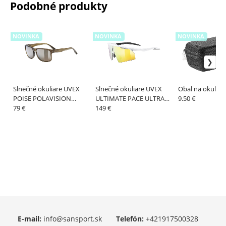
Podobné produkty
NOVINKA
NOVINKA
NOVINKA
Slnečné okuliare UVEX
Slnečné okuliare UVEX
Obal na okuliar
POISE POLAVISION
ULTIMATE PACE ULTRA
9.50 €
BROWN
79 €
CV white matt/mirror
149 €
yellow
E-mail:
info@sansport.sk
Telefón:
+421917500328