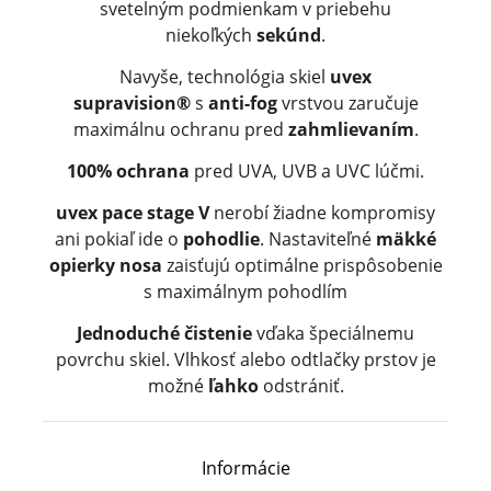
svetelným podmienkam v priebehu
niekoľkých
sekúnd
.
Navyše, technológia skiel
uvex
supravision®
s
anti-fog
vrstvou zaručuje
maximálnu ochranu pred
zahmlievaním
.
100% ochrana
pred UVA, UVB a UVC lúčmi.
uvex pace stage V
nerobí žiadne kompromisy
ani pokiaľ ide o
pohodlie
. Nastaviteľné
mäkké
opierky nosa
zaisťujú optimálne prispôsobenie
s maximálnym pohodlím
Jednoduché čistenie
vďaka špeciálnemu
povrchu skiel. Vlhkosť alebo odtlačky prstov je
možné
ľahko
odstrániť.
Informácie