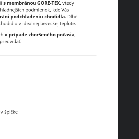
ii
s membránou GORE-TEX,
vtedy
chladnejších podmienok, kde Vás
ráni podchladeniu chodidla.
Dlhé
hodidlo v ideálnej bežeckej teplote.
ch
v prípade zhoršeného počasia
,
 predvídať.
v špičke