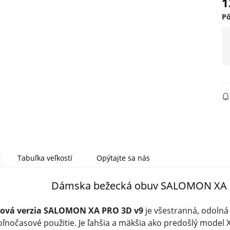
1
P
Tabuľka veľkostí
Opýtajte sa nás
Dámska bežecká obuv SALOMON XA 
ová verzia SALOMON XA PRO 3D v9
je všestranná, odolná
oľnočasové použitie. Je ľahšia a mäkšia ako predošlý model 