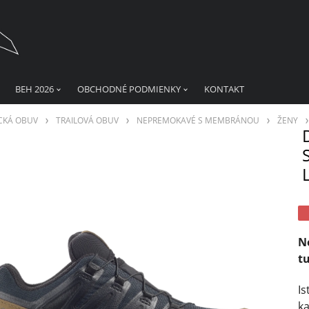
BEH 2026
OBCHODNÉ PODMIENKY
KONTAKT
CKÁ OBUV
TRAILOVÁ OBUV
NEPREMOKAVÉ S MEMBRÁNOU
ŽENY
N
t
Is
k