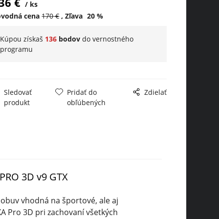
36
€
ks
ôvodná cena
170
€
Zľava
20
%
Kúpou získaš
136
bodov
do
vernostného
programu
Sledovať
Pridať do
Zdielať
produkt
obľúbených
PRO 3D v9 GTX
 obuv vhodná na športové, ale aj
XA Pro 3D pri zachovaní všetkých