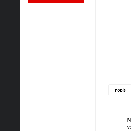
Popis
N
v