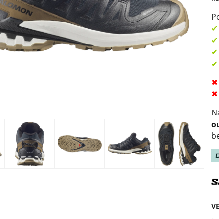
Po
✔
✔
✔
✔
✖
✖
Na
o
b
V