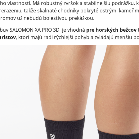
eho vlastností. Má robustný zvršok a stabilnejšiu podrážku,
rerazeniu, takže skalnaté chodníky pokryté ostrými kameňmi
tromov už nebudú bolestivou prekážkou.
buv SALOMON XA PRO 3D je vhodná
pre horských bežcov
uristov
, ktorí majú radi rýchlejší pohyb a zvládajú menšiu po