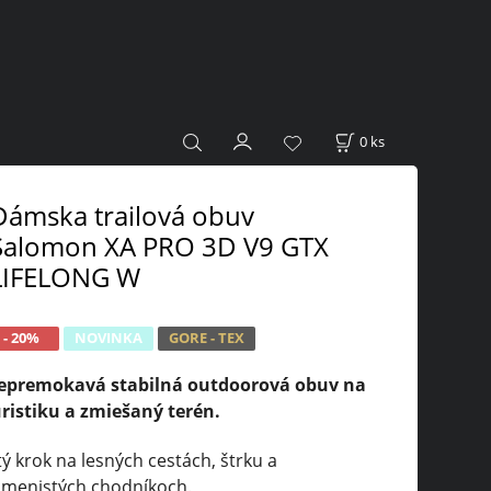
0
ks
Dámska trailová obuv
Salomon XA PRO 3D V9 GTX
LIFELONG W
- 20%
NOVINKA
GORE - TEX
epremokavá stabilná outdoorová obuv na
uristiku a zmiešaný terén.
tý krok na lesných cestách, štrku a
amenistých chodníkoch.