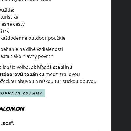
užitie:
turistika
lesné cesty
štrk
každodenné outdoor použitie
behanie na dlhé vzdialenosti
asfalt ako hlavný povrch
jlepšia voľba, ak hľadá
š stabilnú
utdoorovú topánku
medzi trailovou
ežeckou obuvou a nízkou turistickou obuvou.
EĽKOSŤ
: