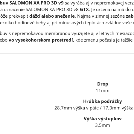
buv SALOMON XA PRO 3D v9
sa vyrába aj v nepremokavej verz
á označenie SALOMON XA PRO 3D v8
GTX
. Je určená najmä do 
ôže prekvapiť
dážď alebo sneženie
. Najmä v zimnej sezóne
zab
iekoľko hodinové behy aj pri mínusových teplotách zvládne vaše c
buv s nepremokavou membránou využijete aj v letných mesiaco
lebo
vo vysokohorskom prostredí
, kde zmenu počasia je tažšie
Drop
11mm
Hrúbka podrážky
28,7mm výška v päte / 17,3mm výška 
Výška výstupkov
3,5mm