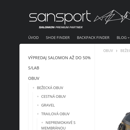
ÚVOD
SHOE FINDER
BACKPACK FINDER
BLOG
OBUV
BEŽE
VÝPREDAJ SALOMON AŽ DO 50%
S/LAB
OBUV
BEŽECKÁ OBUV
CESTNÁ OBUV
GRAVEL
TRAILOVÁ OBUV
NEPREMOKAVÉ S
MEMBRÁNOU