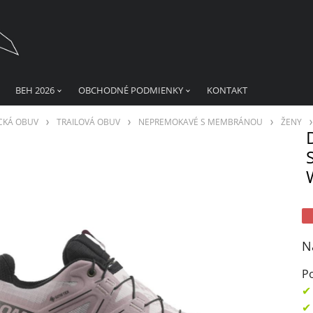
BEH 2026
OBCHODNÉ PODMIENKY
KONTAKT
CKÁ OBUV
TRAILOVÁ OBUV
NEPREMOKAVÉ S MEMBRÁNOU
ŽENY
N
Po
✔
✔