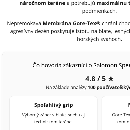
náročnom teréne
a potrebujú
maximálnu 
podmienkach.
Nepremokavá
Membrána Gore-Tex®
chráni chod
agresívny dezén poskytuje istotu na blate, lesný
horských svahoch.
Čo hovoria zákazníci o Salomon Spe
4.8 / 5 ★
Na základe analýzy
100 používateľskýc
Spoľahlivý grip
Výborný záber v blate, snehu aj
Gore-Te
technickom teréne.
komfor