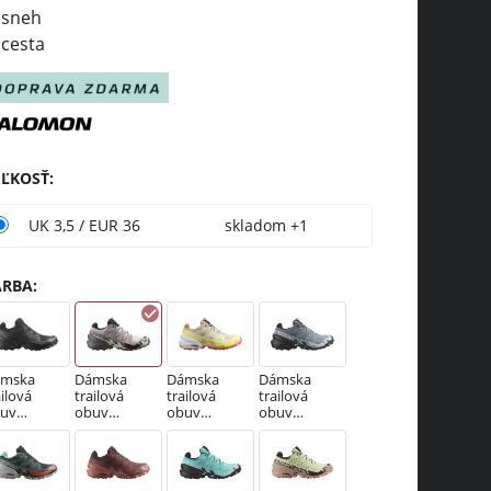
sneh
cesta
EĽKOSŤ
:
UK 3,5 / EUR 36
skladom +1
ARBA
:
ámska
Dámska
Dámska
Dámska
ailová
trailová
trailová
trailová
uv
obuv
obuv
obuv
lomon
Salomon
Salomon
Salomon
PEEDCROS
SPEEDCROS
SPEEDCROS
SPEEDCROS
6 GTX W
S 6 GTX W
S 6 GTX W
S 6 GTX W
ack /
Asrose /
Hazelnut /
Flint/Black/