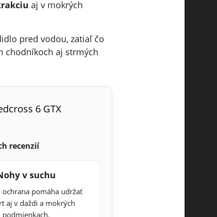
trakciu
aj v mokrých
idlo pred vodou, zatiaľ čo
ch chodníkoch aj strmých
edcross 6 GTX
h recenzií
Nohy v suchu
x ochrana pomáha udržať
t aj v daždi a mokrých
podmienkach.