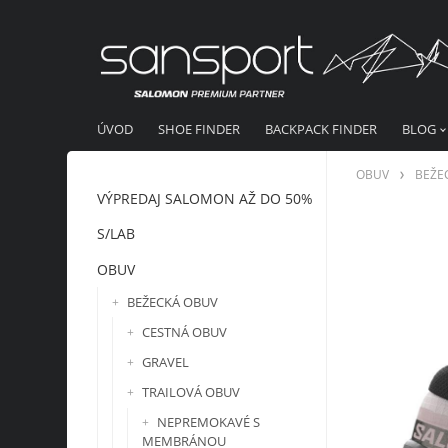
ÚVOD
SHOE FINDER
BACKPACK FINDER
BLOG
OBUV
BEŽE
VÝPREDAJ SALOMON AŽ DO 50%
S/LAB
OBUV
BEŽECKÁ OBUV
CESTNÁ OBUV
GRAVEL
TRAILOVÁ OBUV
NEPREMOKAVÉ S
MEMBRÁNOU