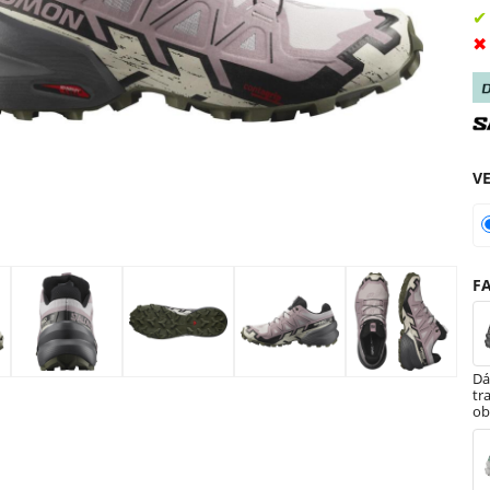
✔
✖
V
F
D
tr
ob
Sa
S
S 
Bl