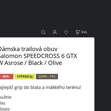
0
ks
Dámska trailová obuv
Salomon SPEEDCROSS 6 GTX
W Asrose / Black / Olive
- 40%
VÝPREDAJ
GORE - TEX
ajlepší grip do blata a mäkkého terénu!
užitie:
les
blato