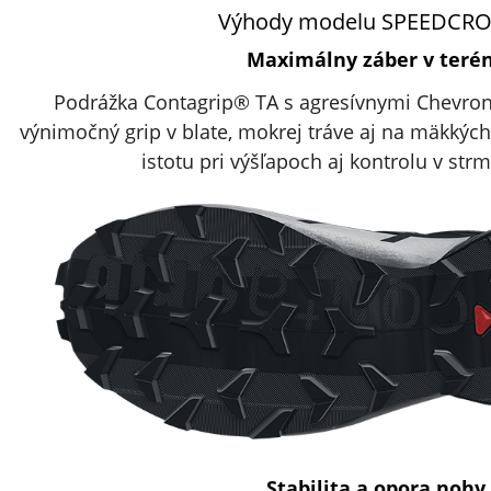
Výhody modelu SPEEDCRO
Maximálny záber v teré
Podrážka Contagrip® TA s agresívnymi Chevron
výnimočný grip v blate, mokrej tráve aj na mäkkýc
istotu pri výšľapoch aj kontrolu v st
Stabilita a opora nohy