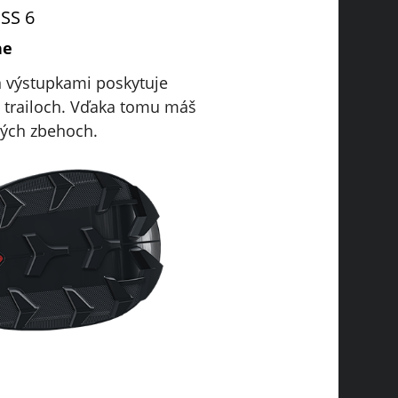
SS 6
ne
 výstupkami poskytuje
h trailoch. Vďaka tomu máš
rmých zbehoch.