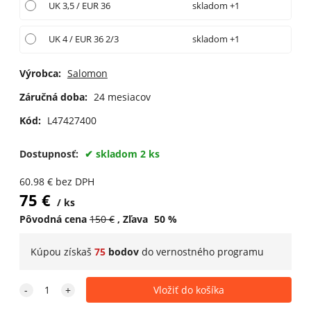
UK 3,5 / EUR 36
skladom +1
UK 4 / EUR 36 2/3
skladom +1
Výrobca:
Salomon
Záručná doba:
24 mesiacov
Kód:
L47427400
Dostupnosť:
skladom 2 ks
60.98
€
bez DPH
75
€
ks
Pôvodná cena
150
€
Zľava
50
%
Kúpou získaš
75
bodov
do
vernostného programu