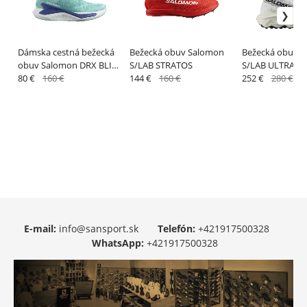
Dámska cestná bežecká
Bežecká obuv Salomon
Bežecká obuv 
obuv Salomon DRX BLISS
S/LAB STRATOS
S/LAB ULTRA D
W Cockatoo / Surf The
80 €
160 €
144 €
160 €
/ Fiery Red
252 €
280 €
Web / White
E-mail:
info@sansport.sk
Telefón:
+421917500328
WhatsApp:
+421917500328