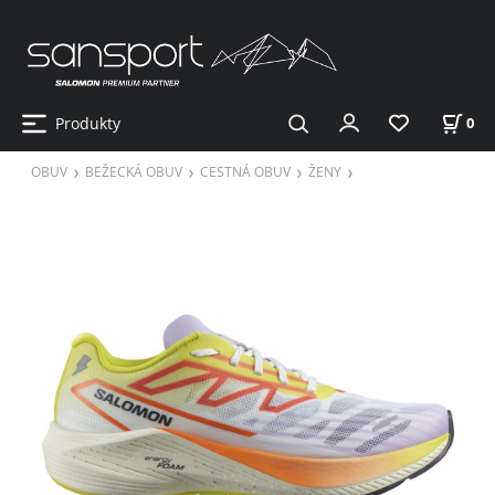
Produkty
0
OBUV
BEŽECKÁ OBUV
CESTNÁ OBUV
ŽENY