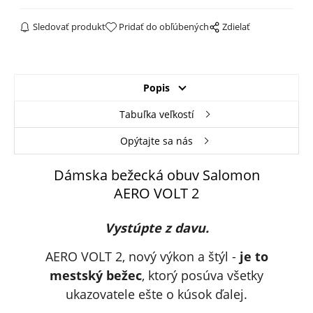
Sledovať produkt
Pridať do obľúbených
Zdielať
Popis
Tabuľka veľkostí
Opýtajte sa nás
Dámska bežecká obuv Salomon
AERO VOLT 2
Vystúpte z davu.
AERO VOLT 2, nový výkon a štýl -
j
e to
mestský bežec
, ktorý posúva všetky
ukazovatele ešte o kúsok ďalej.