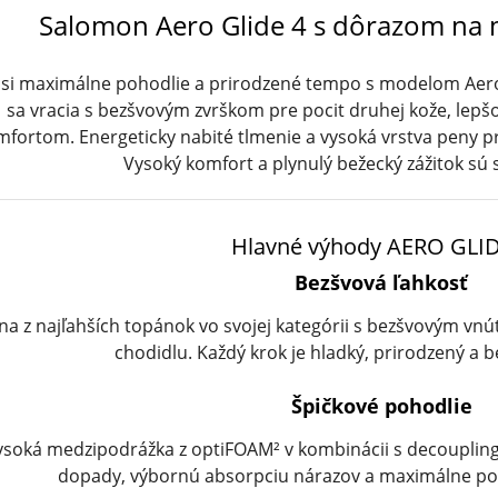
Salomon Aero Glide 4 s dôrazom na 
 si maximálne pohodlie a prirodzené tempo s modelom Aero
sa vracia s bezšvovým zvrškom pre pocit druhej kože, lep
mfortom. Energeticky nabité tlmenie a vysoká vrstva peny p
Vysoký komfort a plynulý bežecký zážitok s
Hlavné výhody AERO GLID
Bezšvová ľahkosť
na z najľahších topánok vo svojej kategórii s bezšvovým vn
chodidlu. Každý krok je hladký, prirodzený a b
Špičkové pohodlie
ysoká medzipodrážka z optiFOAM² v kombinácii s decouplin
dopady, výbornú absorpciu nárazov a maximálne po