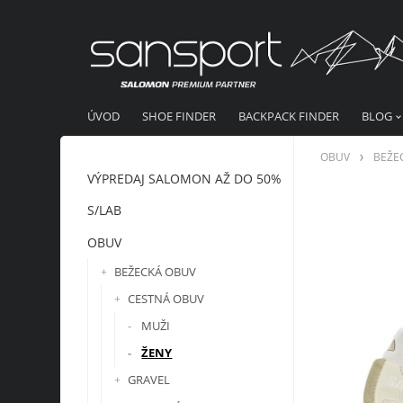
ÚVOD
SHOE FINDER
BACKPACK FINDER
BLOG
OBUV
BEŽE
VÝPREDAJ SALOMON AŽ DO 50%
S/LAB
OBUV
BEŽECKÁ OBUV
CESTNÁ OBUV
MUŽI
ŽENY
GRAVEL