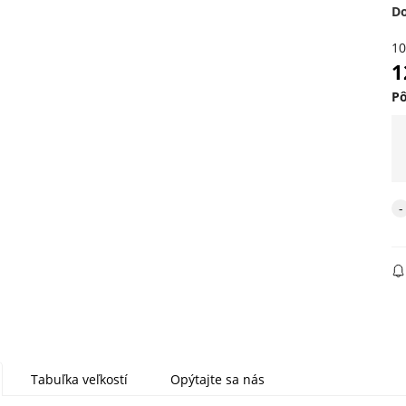
D
10
1
P
Tabuľka veľkostí
Opýtajte sa nás