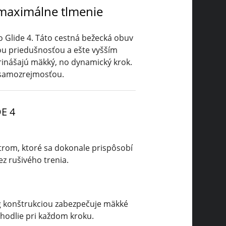
maximálne tlmenie
 Glide 4. Táto cestná bežecká obuv
šou priedušnosťou a ešte vyšším
rinášajú mäkký, no dynamický krok.
ú samozrejmosťou.
E 4
útrom, ktoré sa dokonale prispôsobí
ez rušivého trenia.
g konštrukciou zabezpečuje mäkké
hodlie pri každom kroku.