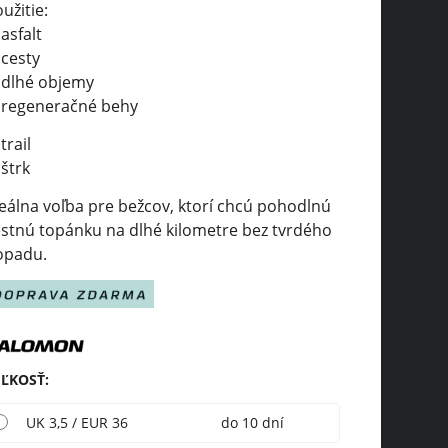
užitie:
asfalt
cesty
dlhé objemy
regeneračné behy
trail
štrk
eálna voľba pre bežcov, ktorí chcú pohodlnú
estnú topánku na dlhé kilometre bez tvrdého
opadu.
EĽKOSŤ
:
UK 3,5 / EUR 36
do 10 dní