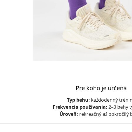
Pre koho je určená
Typ behu:
každodenný tréni
Frekvencia používania:
2–3 behy 
Úroveň:
rekreačný až pokročilý 