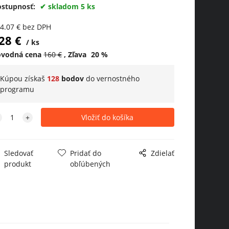
ostupnosť:
skladom 5 ks
4.07
€
bez DPH
28
€
ks
ôvodná cena
160
€
Zľava
20
%
Kúpou získaš
128
bodov
do
vernostného
programu
Sledovať
Pridať do
Zdielať
produkt
obľúbených