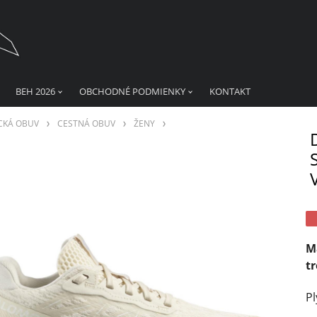
BEH 2026
OBCHODNÉ PODMIENKY
KONTAKT
CKÁ OBUV
CESTNÁ OBUV
ŽENY
V
M
t
P