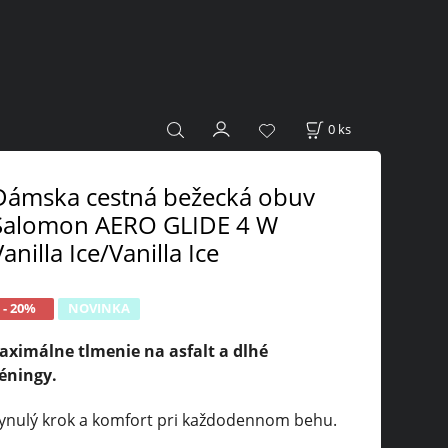
0
ks
Dámska cestná bežecká obuv
Salomon AERO GLIDE 4 W
anilla Ice/Vanilla Ice
- 20%
NOVINKA
aximálne tlmenie na asfalt a dlhé
réningy.
lynulý krok a komfort pri každodennom behu.