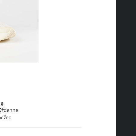
ng
týždenne
bežec