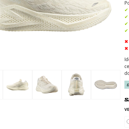
Po
✔
✔
✔
✔
✖
✖
Id
c
d
V