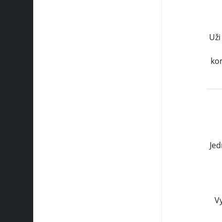
Uži
ko
Jed
V