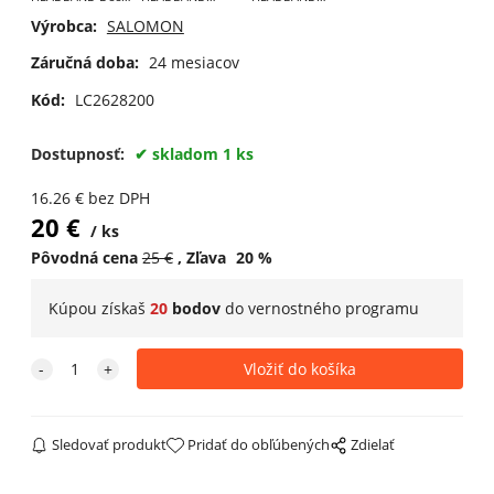
Lichen Green
COSMIC
CHERRY TOMATO
Výrobca:
SALOMON
SKY/WHITE
Záručná doba:
24 mesiacov
Kód:
LC2628200
Dostupnosť:
skladom 1 ks
16.26
€
bez DPH
20
€
ks
Pôvodná cena
25
€
Zľava
20
%
Kúpou získaš
20
bodov
do
vernostného programu
Sledovať produkt
Pridať do obľúbených
Zdielať