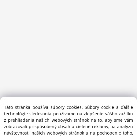
Sansport.sk je špecializovaný obchod na beh, trail, outdoor a
Táto stránka používa súbory cookies. Súbory cookie a ďalšie
bežecké lyžovanie.
technológie sledovania používame na zlepšenie vášho zážitku
Ako prémiový partner Salomon pomáhame športovcom
z prehliadania našich webových stránok na to, aby sme vám
vybrať správnu výbavu do mesta i hôr.
zobrazovali prispôsobený obsah a cielené reklamy, na analýzu
Copyright © 2019 - 2025 Sansport / info@sansport.sk / All
návštevnosti našich webových stránok a na pochopenie toho,