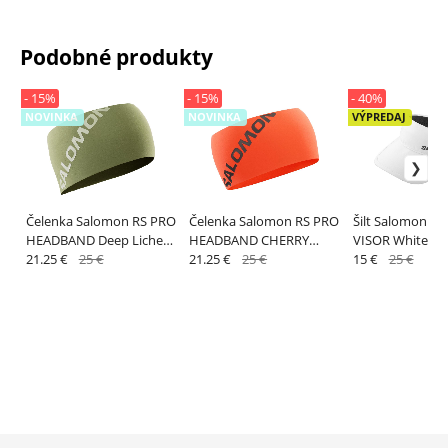
Podobné produkty
- 15%
- 15%
- 40%
NOVINKA
NOVINKA
VÝPREDAJ
Čelenka Salomon RS PRO
Čelenka Salomon RS PRO
Šilt Salomon C
HEADBAND Deep Lichen
HEADBAND CHERRY
VISOR White
Green
21.25 €
25 €
TOMATO
21.25 €
25 €
15 €
25 €