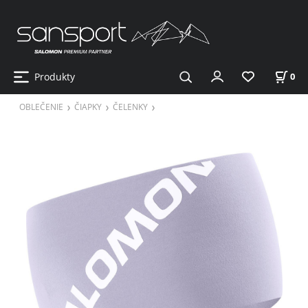
Produkty
0
OBLEČENIE
ČIAPKY
ČELENKY