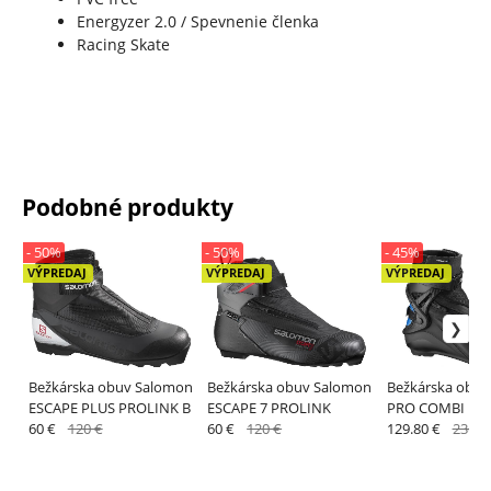
Energyzer 2.0 / Spevnenie členka
Racing Skate
Podobné produkty
- 50%
- 50%
- 45%
VÝPREDAJ
VÝPREDAJ
VÝPREDAJ
Bežkárska obuv Salomon
Bežkárska obuv Salomon
Bežkárska obu
ESCAPE PLUS PROLINK B
ESCAPE 7 PROLINK
PRO COMBI PR
60 €
120 €
60 €
120 €
129.80 €
236 €