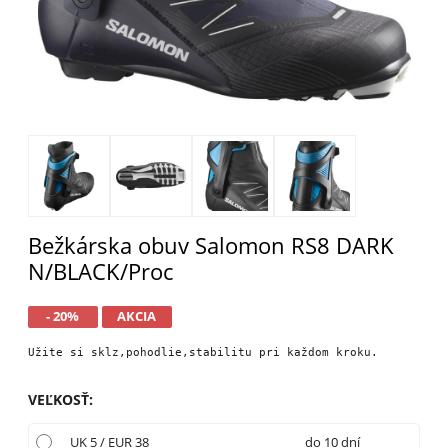
Bežkárska obuv Salomon RS8 DARK
N/BLACK/Proc
- 20%
AKCIA
Užite si sklz,pohodlie,stabilitu pri každom kroku.
VEĽKOSŤ
:
UK 5 / EUR 38
do 10 dní