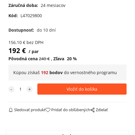
Záručná doba:
24 mesiacov
UK 10 / EUR 44 2/3
do 10 dní
Kód:
L47029800
UK 10,5 / EUR 45 1/3
do 10 dní
Dostupnosť:
do 10 dní
UK 11 / EUR 46
do 10 dní
156.10
€
bez DPH
192
€
par
UK 11,5 / EUR 46 2/3
do 10 dní
Pôvodná cena
240
€
Zľava
20
%
UK 12 / EUR 47 1/3
do 10 dní
Kúpou získaš
192
bodov
do
vernostného programu
UK 12,5 / EUR 48
do 10 dní
UK 13 / EUR 48 2/3
do 10 dní
Sledovať produkt
Pridať do obľúbených
Zdielať