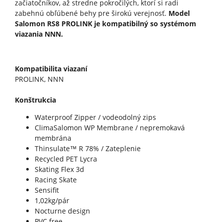
začiatočníkov, až stredne pokročilých, ktorí si radi
zabehnú obľúbené behy pre širokú verejnosť.
Model
Salomon RS8 PROLINK je kompatibilný so systémom
viazania NNN.
Kompatibilita viazaní
PROLINK, NNN
Konštrukcia
Waterproof Zipper / vodeodolný zips
ClimaSalomon WP Membrane / nepremokavá
membrána
Thinsulate™ R 78% / Zateplenie
Recycled PET Lycra
Skating Flex 3d
Racing Skate
Sensifit
1,02kg/pár
Nocturne design
PVC free