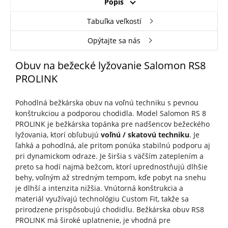
Popis
Tabuľka veľkostí
Opýtajte sa nás
Obuv na bežecké lyžovanie Salomon RS8
PROLINK
Pohodlná bežkárska obuv na voľnú techniku s pevnou
konštrukciou a podporou chodidla. Model Salomon RS 8
PROLINK je bežkárska topánka pre nadšencov bežeckého
lyžovania, ktorí obľubujú
voľnú / skatovú techniku
. Je
ľahká a pohodlná, ale pritom ponúka stabilnú podporu aj
pri dynamickom odraze. Je širšia s väčším zateplením a
preto sa hodí najmä bežcom, ktorí uprednostňujú dlhšie
behy, voľným až stredným tempom, kďe pobyt na snehu
je dlhší a intenzita nižšia. Vnútorná konštrukcia a
materiál využívajú technológiu Custom Fit, takže sa
prirodzene prispôsobujú chodidlu. Bežkárska obuv RS8
PROLINK má široké uplatnenie, je vhodná pre