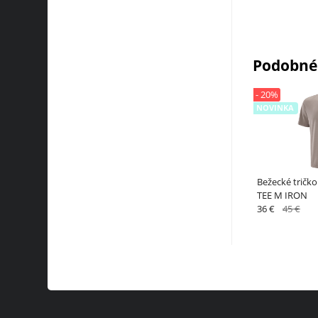
Podobné
- 20%
NOVINKA
Bežecké tričk
TEE M IRON
36 €
45 €