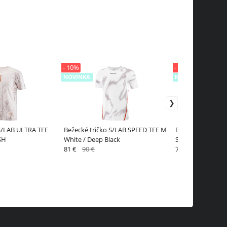
- 10%
- 15%
NOVINKA
NOVINKA
 S/LAB ULTRA TEE
Bežecké tričko S/LAB SPEED TEE M
Bežecké tielko S
SH
White / Deep Black
SINGLET M Fiery
81 €
90 €
72.25 €
85 €