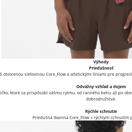
Výhody
Priedušnosť
S otvorenou sieťovinou Core_Flow a atletickými líniami pre progresí
Odvážny vzhľad a dojem
ričko, ktoré sa prispôsobí vášmu rytmu, od ranného behu až po obe
dobrodružstvá.
Rýchle schnutie
Priedušná tkanina Core_Flow s rýchlym schnutím p