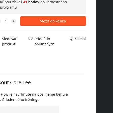
Kúpou získaš
41
bodov
do
vernostného
programu
Sledovať
Pridať do
Zdielať
produkt
obľúbených
Kout Core Tee
_Flow je navrhnuté na posilnenie behu a
 každodenného tréningu.