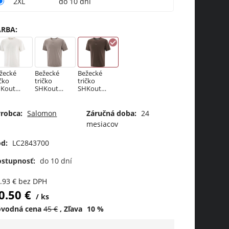
2XL
do 10 dní
ARBA
:
žecké
Bežecké
Bežecké
ičko
tričko
tričko
Kout
SHKout
SHKout
RE SS
CORE SS
CORE SS
E M
TEE M IRON
TEE M
HISPER
Coffee Bean
robca:
Salomon
Záručná doba:
24
HIT
mesiacov
d:
LC2843700
ostupnosť:
do 10 dní
.93
€
bez DPH
0.50
€
ks
ôvodná cena
45
€
Zľava
10
%