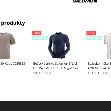
 produkty
- 10%
- 10%
NOVINKA
NOVINKA
o SHKout CORE SS
Bežecké tričko Salomon S/LAB
Bežecké tričko
ULTRA SML LS TEE U Night Sky
AOP M LILAC A
108 €
120 €
103.50 €
115 €