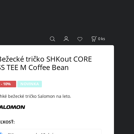
0
ks
Bežecké tričko SHKout CORE
SS TEE M Coffee Bean
- 10%
NOVINKA
hké bežecké tričko Salomon na leto.
EĽKOSŤ
: