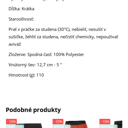
Dĺžka: Krátka
Starostlivosť:
Prať v práčke za studena (30°C), nebieliť, nesušiť v
sušičke, žehliť za studena, nečistiť chemicky, nepoužívať
aviváž
Zloženie: Spodná časť: 100% Polyester
Vnútorný šev: 12,7 cm - 5 ″
Hmotnosť (g): 110
Podobné produkty
- 10%
- 10%
- 10%
NOVINKA
NOVINKA
NOVINKA