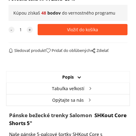
Kúpou získaš
48
bodov
do
vernostného programu
Sledovať produkt
Pridať do obľúbených
Zdielať
Popis
Tabuľka veľkostí
Opýtajte sa nás
Pánske bežecké trenky Salomon
SHKout Core
Shorts 5"
Naše pánske 5-palcové šortky SHKout Core s