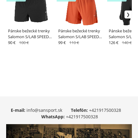
Pánske bežecké trenky
Pánske bežecké trenky
Pánske bežecké
Salomon S/LAB SPEED
Salomon S/LAB SPEED
Salomon S/LAB
SPL SHT 3'' M Deep Black
90 €
100 €
SPL 7" SHT M Fiery Red
99 €
110 €
2IN1 SHORT M 
126 €
140 €
/ Fiery Red
BLACK/DEEP
E-mail:
info@sansport.sk
Telefón:
+421917500328
WhatsApp:
+421917500328