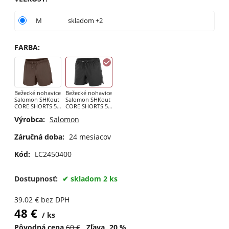
M
skladom +2
FARBA
:
Bežecké nohavice
Bežecké nohavice
Salomon SHKout
Salomon SHKout
CORE SHORTS 5"
CORE SHORTS 5"
M Coffee Bean
M Deep Black
Výrobca:
Salomon
Záručná doba:
24 mesiacov
Kód:
LC2450400
Dostupnosť:
skladom 2 ks
39.02
€
bez DPH
48
€
ks
Pôvodná cena
60
€
Zľava
20
%