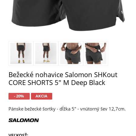
Bežecké nohavice Salomon SHKout
CORE SHORTS 5" M Deep Black
- 20%
AKCIA
Pánske bežecké šortky - dĺžka 5" - vnútorný šev 12,7cm.
VEĽKOSŤ
: