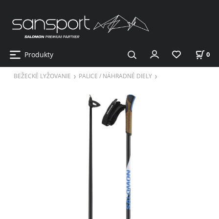
Produkty
0
BEŽECKÉ LYŽOVANIE
PALICE / NÁHRADNÉ DIELY