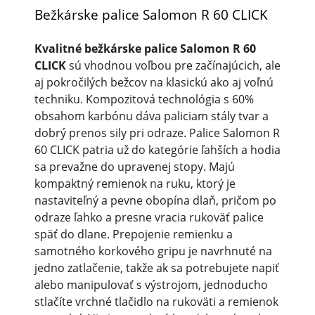
Bežkárske palice Salomon R 60 CLICK
Kvalitné bežkárske palice Salomon R 60
CLICK
sú vhodnou voľbou pre začínajúcich, ale
aj pokročilých bežcov na klasickú ako aj voľnú
techniku. Kompozitová technológia s 60%
obsahom karbónu dáva paliciam stály tvar a
dobrý prenos sily pri odraze. Palice Salomon R
60 CLICK patria už do kategórie ľahších a hodia
sa prevažne do upravenej stopy. Majú
kompaktný remienok na ruku, ktorý je
nastaviteľný a pevne obopína dlaň, pričom po
odraze ľahko a presne vracia rukoväť palice
späť do dlane. Prepojenie remienku a
samotného korkového gripu je navrhnuté na
jedno zatlačenie, takže ak sa potrebujete napiť
alebo manipulovať s výstrojom, jednoducho
stlačíte vrchné tlačidlo na rukoväti a remienok