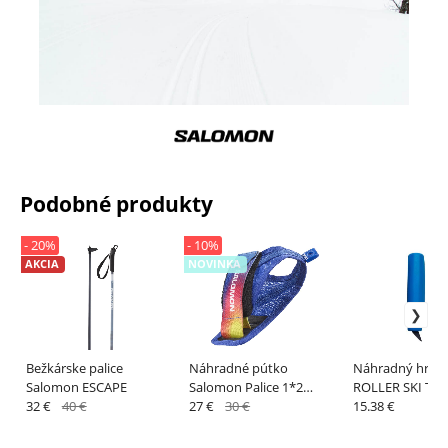
Podobné produkty
- 20%
- 10%
AKCIA
NOVINKA
Bežkárske palice
Náhradné pútko
Náhradný hrot
Salomon ESCAPE
Salomon Palice 1*2
ROLLER SKI TIP
32 €
40 €
S/LAB FIT CLICK STRAP
27 €
30 €
15.38 €
M/L