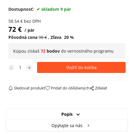
Dostupnosť:
skladom 9 pár
58.54
€
bez DPH
72
€
pár
Pôvodná cena
90
€
Zľava
20
%
Kúpou získaš
72
bodov
do
vernostného programu
Sledovať produkt
Pridať do obľúbených
Zdielať
Popis
Opýtajte sa nás