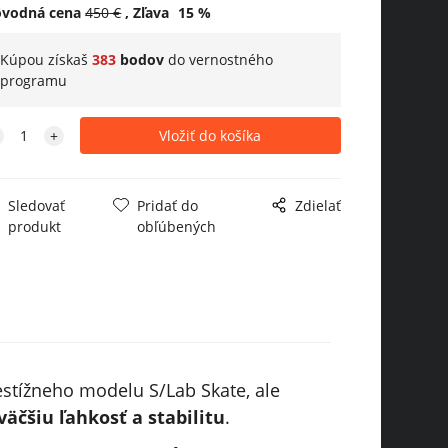
ôvodná cena
450
€
Zľava
15
%
Kúpou získaš
383
bodov
do
vernostného
programu
Sledovať
Pridať do
Zdielať
produkt
obľúbených
stížneho modelu S/Lab Skate, ale
väčšiu ľahkosť a stabilitu
.