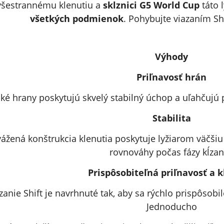
všestrannému klenutiu a
sklznici G5 World Cup
táto 
všetkých podmienok
. Pohybujte viazaním Shi
Výhody
Priľnavosť hrán
ké hrany poskytujú skvelý stabilný úchop a uľahčujú 
Stabilita
ážená konštrukcia klenutia poskytuje lyžiarom väčšiu 
rovnováhy počas fázy kĺzan
Prispôsobiteľná priľnavosť a k
zanie Shift je navrhnuté tak, aby sa rýchlo prispôso
Jednoducho