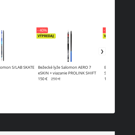
- 40%
- 40%
VÝPREDAJ
VÝPREDAJ
alomon S/LAB SKATE
Bežecké lyže Salomon AERO 7
Bežecké lyže Sa
eSKIN + viazanie PROLINK SHIFT
SNOW 47 eSKIN 
150 €
250 €
174 €
290 €