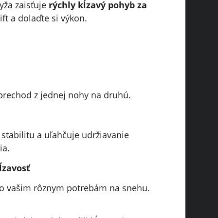
lyža zaisťuje
rýchly kĺzavý pohyb za
ft a dolaďte si výkon.
prechod z jednej nohy na druhú.
stabilitu a uľahčuje udržiavanie
ia.
ĺzavosť
bilo vašim rôznym potrebám na snehu.