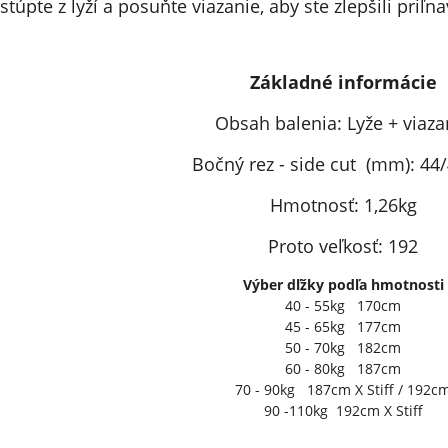
stúpte z lyží a posuňte viazanie, aby ste zlepšili priľn
Základné informácie
Obsah balenia: Lyže + viaza
Bočný rez - side cut (mm): 44
Hmotnosť: 1,26kg
Proto veľkosť: 192
Výber dľžky podľa hmotnosti
40 - 55kg 170cm
45 - 65kg 177cm
50 - 70kg 182cm
60 - 80kg 187cm
70 - 90kg 187cm X Stiff / 192c
90 -110kg 192cm X Stiff