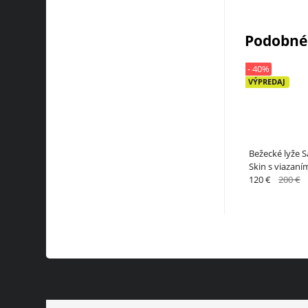
Podobné
- 40%
VÝPREDAJ
Bežecké lyže 
Skin s viazaní
120 €
200 €