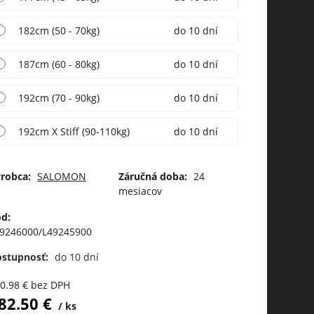
182cm (50 - 70kg)
do 10 dní
187cm (60 - 80kg)
do 10 dní
192cm (70 - 90kg)
do 10 dní
192cm X Stiff (90-110kg)
do 10 dní
robca:
SALOMON
Záručná doba:
24
mesiacov
d:
9246000/L49245900
ostupnosť:
do 10 dní
0.98
€
bez DPH
82.50
€
ks