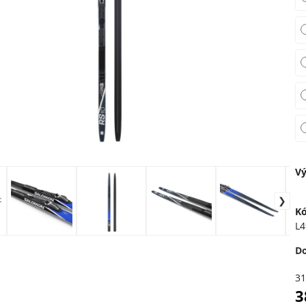
Vý
Kó
L4
D
31
3