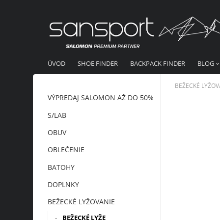
ÚVOD
SHOE FINDER
BACKPACK FINDER
BLOG
BEŽECKÉ LYŽOV
VÝPREDAJ SALOMON AŽ DO 50%
S/LAB
OBUV
OBLEČENIE
BATOHY
DOPLNKY
BEŽECKÉ LYŽOVANIE
BEŽECKÉ LYŽE