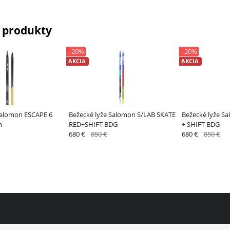
 produkty
- 20%
- 20%
AKCIA
AKCIA
Salomon ESCAPE 6
Bežecké lyže Salomon S/LAB SKATE
Bežecké lyže S
m
RED+SHIFT BDG
+ SHIFT BDG
680 €
850 €
680 €
850 €