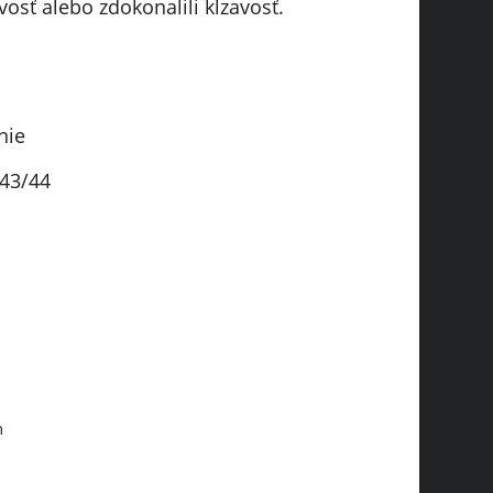
avosť alebo zdokonalili kĺzavosť.
nie
/43/44
m