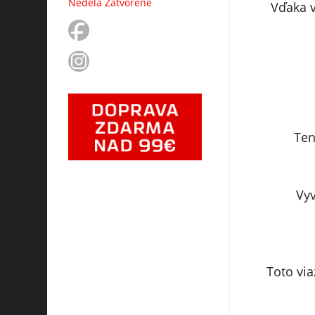
Nedeľa Zatvorené
Vďaka 
Ten
Vyv
Toto via