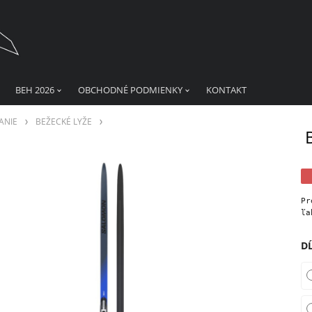
BEH 2026
OBCHODNÉ PODMIENKY
KONTAKT
ANIE
BEŽECKÉ LYŽE
Pr
ľa
D