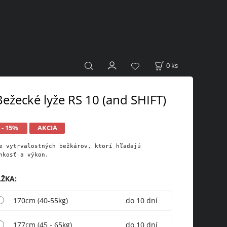
0
ks
Bežecké lyže RS 10 (and SHIFT)
- 15%
AKCIA
e vytrvalostných bežkárov, ktorí hľadajú 
hkosť a výkon.
ĹŽKA
:
170cm (40-55kg)
do 10 dní
177cm (45 - 65kg)
do 10 dní