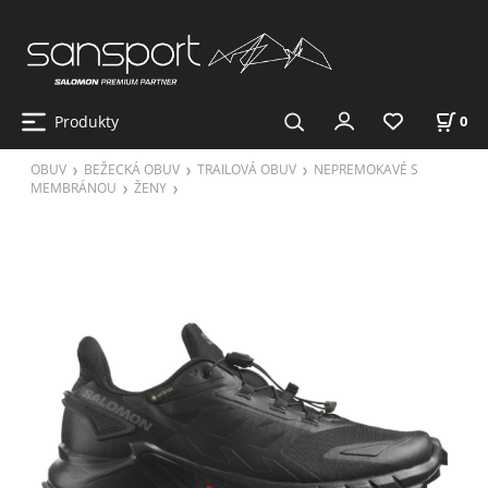
Produkty
0
OBUV
BEŽECKÁ OBUV
TRAILOVÁ OBUV
NEPREMOKAVÉ S
MEMBRÁNOU
ŽENY