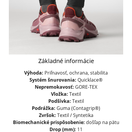
Základné informácie
Výhoda:
Priľnavosť, ochrana, stabilita
Systém šnurovania:
Quicklace®
Nepremokavosť:
GORE-TEX
Vložka:
Textil
Podšívka:
Textil
Podrážka:
Guma (Contagrip®)
Zvršok:
Textil / Syntetika
Biomechanické prispôsobenie:
došľap na pätu
Drop (mm):
11