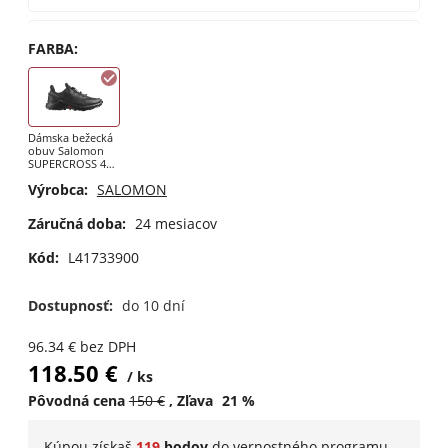
UK 9 / EUR 43 1/3
do 10 dní
FARBA
:
UK 9,5 / EUR 44
do 10 dní
Dámska bežecká
obuv Salomon
SUPERCROSS 4
GTX W Black /
Výrobca:
SALOMON
Black
Záručná doba:
24 mesiacov
Kód:
L41733900
Dostupnosť:
do 10 dní
96.34
€
bez DPH
118.50
€
ks
Pôvodná cena
150
€
Zľava
21
%
Kúpou získaš
119
bodov
do
vernostného programu