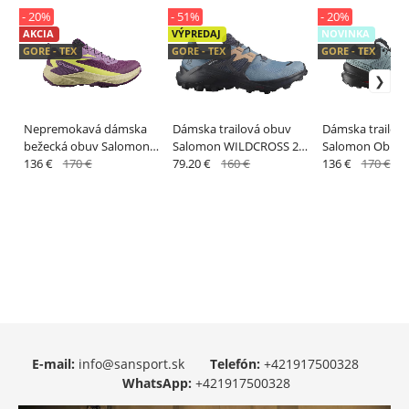
- 20%
- 51%
- 20%
AKCIA
VÝPREDAJ
NOVINKA
GORE - TEX
GORE - TEX
GORE - TEX
Nepremokavá dámska
Dámska trailová obuv
Dámska trailov
bežecká obuv Salomon
Salomon WILDCROSS 2
Salomon Obuv
GENESIS GTX W Winter
136 €
170 €
W GTX Bluestone / Ebony
79.20 €
160 €
SPEEDCROSS 6 
136 €
170 €
Bloom/Concord Grape
/ Sirocco
Bllblu/Black/To
E-mail:
info@sansport.sk
Telefón:
+421917500328
WhatsApp:
+421917500328